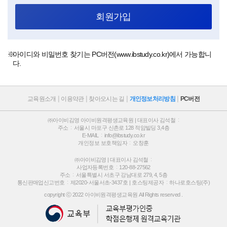
회원가입
아이디와 비밀번호 찾기는 PC버전(
www.ibstudy.co.kr
)에서 가능합니
다.
교육원소개
이용약관
찾아오시는 길
개인정보처리방침
PC버전
㈜아이비김영 아이비원격평생교육원 | 대표이사 김석철
주소
서울시 마포구 신촌로 128 적암빌딩 3,4층
E-MAIL
info@ibstudy.co.kr
개인정보 보호책임자
오창훈
㈜아이비김영 | 대표이사 김석철
사업자등록번호
120-88-27562
주소
서울특별시 서초구 강남대로 279, 4, 5층
통신판매업신고번호
제2020-서울서초-3437호 |
호스팅제공자
하나로호스팅(주)
copyright ⓒ 2022 아이비원격평생교육원 All Rights reserved .