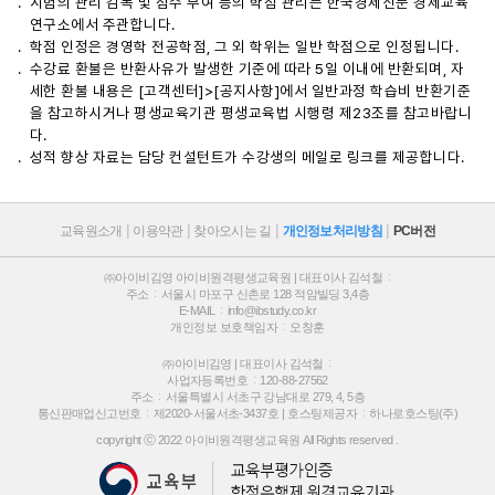
시험의 관리 감독 및 점수 부여 등의 학점 관리는 한국경제신문 경제교육
연구소에서 주관합니다.
학점 인정은 경영학 전공학점, 그 외 학위는 일반 학점으로 인정됩니다.
수강료 환불은 반환사유가 발생한 기준에 따라 5일 이내에 반환되며, 자
세한 환불 내용은 [고객센터]>[공지사항]에서 일반과정 학습비 반환기준
을 참고하시거나 평생교육기관 평생교육법 시행령 제23조를 참고바랍니
다.
성적 향상 자료는 담당 컨설턴트가 수강생의 메일로 링크를 제공합니다.
교육원소개
이용약관
찾아오시는 길
개인정보처리방침
PC버전
㈜아이비김영 아이비원격평생교육원 | 대표이사 김석철
주소
서울시 마포구 신촌로 128 적암빌딩 3,4층
E-MAIL
info@ibstudy.co.kr
개인정보 보호책임자
오창훈
㈜아이비김영 | 대표이사 김석철
사업자등록번호
120-88-27562
주소
서울특별시 서초구 강남대로 279, 4, 5층
통신판매업신고번호
제2020-서울서초-3437호 |
호스팅제공자
하나로호스팅(주)
copyright ⓒ 2022 아이비원격평생교육원 All Rights reserved .