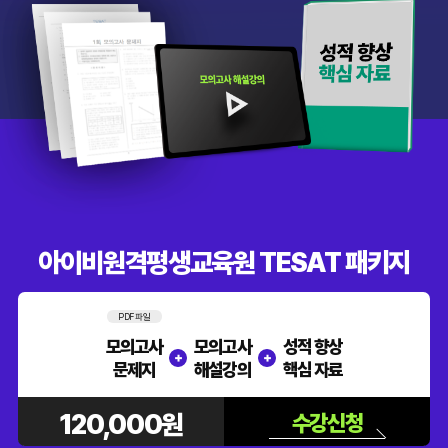
아이비원격평생교육원 TESAT 패키지
PDF 파일
모의고사
모의고사
성적 향상
+
+
문제지
해설강의
핵심 자료
120,000원
수강신청