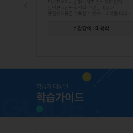
들에 대한
미용전문학사를 취득하면 종목 제한 없이
이나 기관에
토탈뷰티샵을 창업할 수 있는 미용사
종합면허증을 취득할 수 있어서 미래를 미리
격증에도 도전해
준비 하고 싶은 생각에 시간과 장소에 구애받지
않고 아이를 돌보며 집에서 여유시간에 공부할
 2급
수강강의 : 미용학
수 있는 장점이 큰 학점은행제를 알아보게
되었습니다.
학습자 대상별
학습가이드