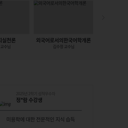
지실천론
외국어로서의한국어학개론
외국어
 교수님
김수정 교수님
정지현
2025년 2학기 성적우수자
20
정*람 수강생
최
미용학에 대한 전문적인 지식 습득
언제 어디서