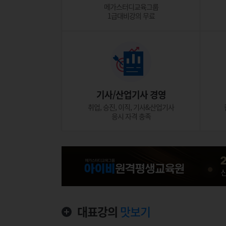
메가스터디교육그룹
1급대비강의 무료
기사/산업기사 경영
취업, 승진, 이직, 기사&산업기사
응시 자격 충족
대표강의
맛보기