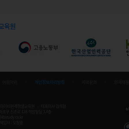
교육원
이용약관
개인정보처리방침
제휴문의
인재채용
 아이비원격평생교육원
대표이사 김석철
 마포구 신촌로 128 적암빌딩 3,4층
@ibstudy.co.kr
책임자 : 오창훈