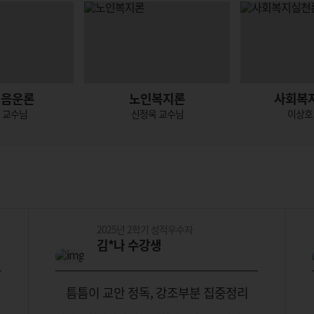
어음운론
노인복지론
사회복
 교수님
신정욱 교수님
이상호
2025년 2학기 성적우수자
김*나 수강생
틈틈이 교안 정독, 강조부분 집중정리