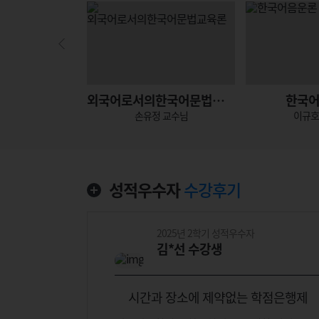
학개론
외국어로서의한국어문법교육론
한국
 교수님
손유정 교수님
이규호
성적우수자
수강후기
2025년 2학기 성적우수자
김*선 수강생
도 도전예정
시간과 장소에 제약없는 학점은행제