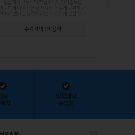
네일샵에서 근무하며 창업준비와 강사업무를
학교나 학원은
병행하게 되며 전문적 지식을 더 깊게 공부하고
고민하던 중,
알아야 겠다는 생각을 하였고, 네일에 관한 일을
학점은행제를 
하다보니 미용학 전반에 대한 공부가 하고
반복해서 들으
싶었습니다.
장점으로 느
수강강의 : 미용학
대학
외국대학
중퇴자
졸업자