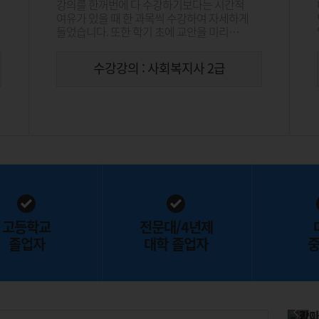
강의를 한꺼번에 다 수강하기보다는 시간적
여유가 있을 때 한 과목씩 수강하여 자세하게
들었습니다. 또한 학기 초에 교안을 미리
다운로드하여 중간, 기말고사 시험 전에 틈틈이
정독하여 읽어보고 특히 강의 중에 교수님이
수강강의 : 사회복지사 2급
강조하시는 부분을 집중해서 정리하여
공부하면 충분히
고등학교
전문대/4년제
졸업자
대학 졸업자