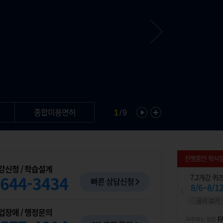
종합미용면허
경영학
심리
1
/
9
진행중인 학사
강신청 / 학습설계
644-3434
7.2개강 퀴즈
5.21개강 과제
6.11개강 과제
7.2개강 퀴즈
5.21개강 과
빠른 상담신청
8/6~8/12
7/16~8/12
8/6~9/2
8/6~8/12
7/16~8/1
업장애 / 행정문의
F
자주하는 질문