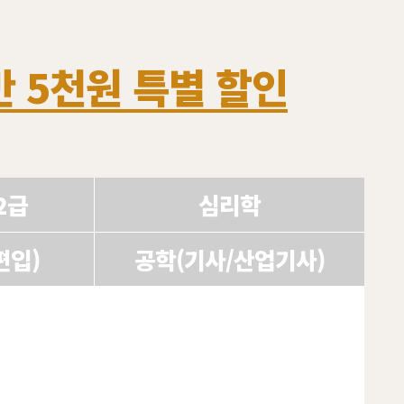
만 5천원 특별 할인
2급
심리학
편입)
공학(기사/산업기사)