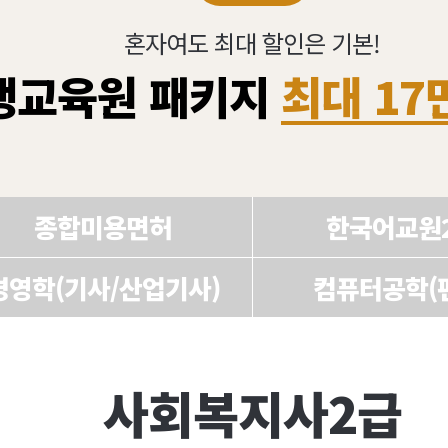
혼자여도 최대 할인은 기본!
생교육원 패키지
최대 17
종합미용면허
한국어교원
경영학(기사/산업기사)
컴퓨터공학(
사회복지사2급