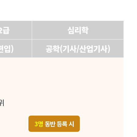
2급
심리학
편입)
공학(기사/산업기사)
위
3명
동반 등록 시