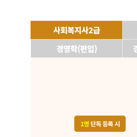
사회복지사2급
경영학(편입)
1명
단독 등록 시