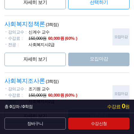
자세히 보기
선택하기
사회복지정책론
(3학점)
강의교수
신계수 교수
모집마감
수강료
150,000원
60,000원 (60%↓)
전공
사회복지사2급
모집마감
자세히 보기
사회복지조사론
(3학점)
강의교수
조기원 교수
모집마감
수강료
150,000원
60,000원 (60%↓)
전공
사회복지사2급
0
총
0
강좌
0
학점
수강료
원
모집마감
자세히 보기
장바구니
수강신청