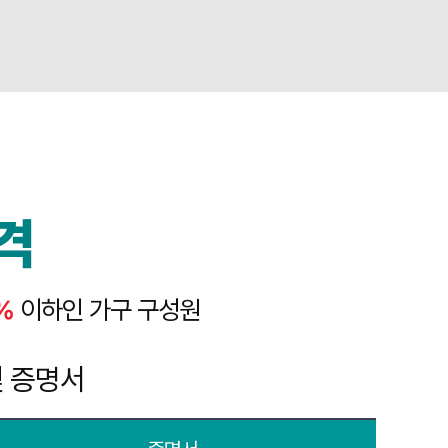
격
%
이하인 가구 구성원
 증명서