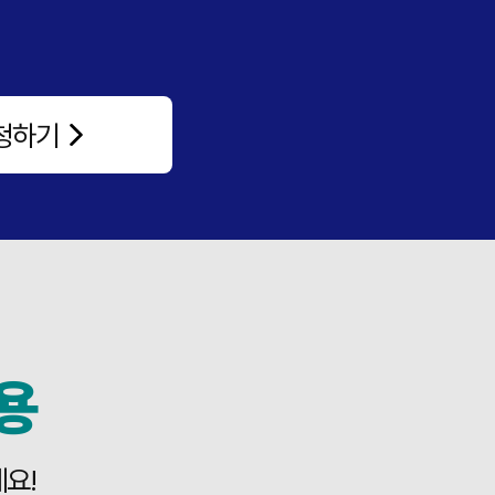
청하기
용
요!