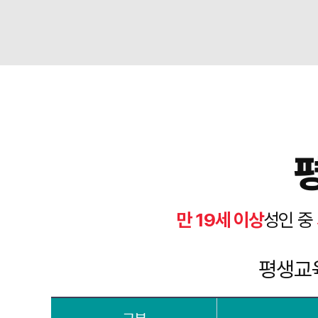
만 19세 이상
성인 중
평생교