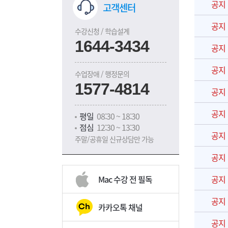
공지
고객센터
공지
수강신청 / 학습설계
1644-3434
공지
공지
수업장애 / 행정문의
1577-4814
공지
공지
평일
08:30 ~ 18:30
점심
12:30 ~ 13:30
공지
주말/공휴일 신규상담만 가능
공지
Mac 수강 전 필독
공지
공지
카카오톡 채널
공지