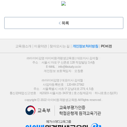
목록
교육원소개
이용약관
찾아오시는 길
개인정보처리방침
PC버전
㈜아이비김영 아이비원격평생교육원 | 대표이사 김석철
주소
서울시 마포구 신촌로 128 적암빌딩 3,4층
E-MAIL
info@ibstudy.co.kr
개인정보 보호책임자
오창훈
㈜아이비김영 | 대표이사 김석철
사업자등록번호
120-88-27562
주소
서울특별시 서초구 강남대로 279, 4, 5층
통신판매업신고번호
제2020-서울서초-3437호 |
호스팅제공자
하나로호스팅(주)
copyright ⓒ 2022 아이비원격평생교육원 All Rights reserved .