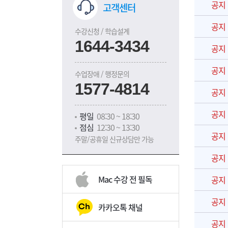
공지
고객센터
공지
수강신청 / 학습설계
1644-3434
공지
공지
수업장애 / 행정문의
1577-4814
공지
공지
평일
08:30 ~ 18:30
점심
12:30 ~ 13:30
공지
주말/공휴일 신규상담만 가능
공지
Mac 수강 전 필독
공지
공지
카카오톡 채널
공지