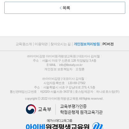
목록
교육원소개
이용약관
찾아오시는 길
개인정보처리방침
PC버전
㈜아이비김영 아이비원격평생교육원 | 대표이사 김석철
주소
서울시 마포구 신촌로 128 적암빌딩 3,4층
E-MAIL
info@ibstudy.co.kr
개인정보 보호책임자
오창훈
㈜아이비김영 | 대표이사 김석철
사업자등록번호
120-88-27562
주소
서울특별시 서초구 강남대로 279, 4, 5층
통신판매업신고번호
제2020-서울서초-3437호 |
호스팅제공자
하나로호스팅(주)
copyright ⓒ 2022 아이비원격평생교육원 All Rights reserved .