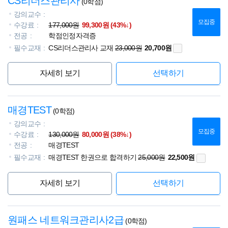
CS리더스관리사
(0학점)
강의교수
모집중
수강료
177,000원
99,300원 (43%↓)
전공
학점인정자격증
필수교재
CS리더스관리사 교재
23,000원
20,700원
자세히 보기
선택하기
매경TEST
(0학점)
강의교수
모집중
수강료
130,000원
80,000원 (38%↓)
전공
매경TEST
필수교재
매경TEST 한권으로 합격하기
25,000원
22,500원
자세히 보기
선택하기
원패스 네트워크관리사2급
(0학점)