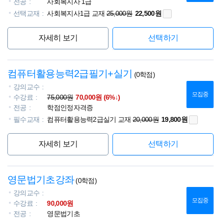
전공
사회복지사 1급
선택교재
사회복지사1급 교재
25,000원
22,500원
자세히 보기
선택하기
컴퓨터활용능력2급필기+실기
(0학점)
강의교수
모집중
수강료
75,000원
70,000원 (6%↓)
전공
학점인정자격증
필수교재
컴퓨터활용능력2급실기 교재
20,000원
19,800원
자세히 보기
선택하기
영문법기초강좌
(0학점)
강의교수
모집중
수강료
90,000원
전공
영문법기초