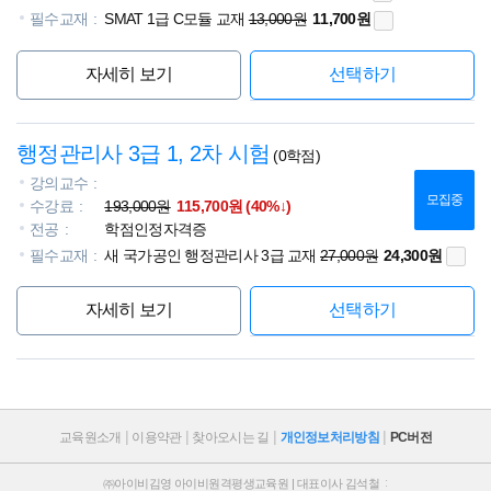
필수교재
SMAT 1급 C모듈 교재
13,000원
11,700원
자세히 보기
선택하기
행정관리사 3급 1, 2차 시험
(0학점)
강의교수
모집중
수강료
193,000원
115,700원 (40%↓)
전공
학점인정자격증
필수교재
새 국가공인 행정관리사 3급 교재
27,000원
24,300원
자세히 보기
선택하기
교육원소개
이용약관
찾아오시는 길
개인정보처리방침
PC버전
㈜아이비김영 아이비원격평생교육원 | 대표이사 김석철