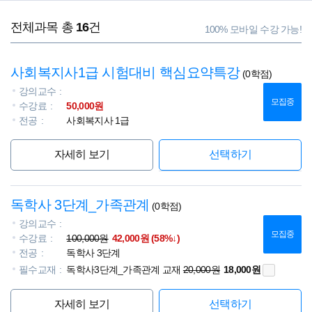
전체과목
총
16
건
100% 모바일 수강 가능!
사회복지사1급 시험대비 핵심요약특강
(0학점)
강의교수
모집중
수강료
50,000원
전공
사회복지사 1급
자세히 보기
선택하기
독학사 3단계_가족관계
(0학점)
강의교수
모집중
수강료
100,000원
42,000원 (58%↓)
전공
독학사 3단계
필수교재
독학사3단계_가족관계 교재
20,000원
18,000원
자세히 보기
선택하기