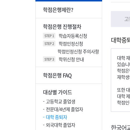
학점은행제란?
고
학점은행 진행절차
학습자등록신청
STEP 1
대학중
학점인정신청
STEP 2
학점인정신청 주의사항
대학 재
학위신청 안내
STEP 3
있습니다
학점은
학점은행 FAQ
재학생
또한 대
대상별 가이드
대학 제
고등학교 졸업생
학점인
전문대/4년제 졸업자
대학 중퇴자
외국대학 졸업자
한국어교