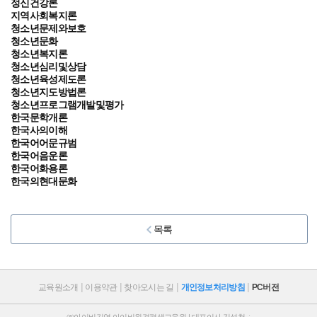
정신건강론
지역사회복지론
청소년문제와보호
청소년문화
청소년복지론
청소년심리및상담
청소년육성제도론
청소년지도방법론
청소년프로그램개발및평가
한국문학개론
한국사의이해
한국어어문규범
한국어음운론
한국어화용론
한국의현대문화
목록
교육원소개
이용약관
찾아오시는 길
개인정보처리방침
PC버전