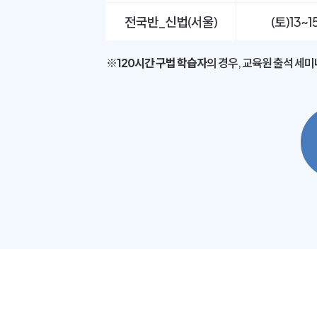
전국반_신법(서울)
(토)13~
※
120시간 구법 학습자
의 경우, 교육원 출석 세미