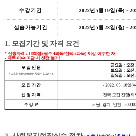
수강기간
2022
년
5
월
19
일
(
목
) ~ 2
실습가능기간
2022
년
5
월
23
일
(
월
) ~ 2
1.
모집기간 및 자격 요건
*
신청자격
: 18
학점
(
필수
4
과목
/
선택
2
과목
)
이상 이수한 자
-
과목 이수 미달 시 신청 불가
!!
금요일
:
오전
모 집 인 원
토요일
:
오전
*
교육원 상황에 따라 변동될 수 있습니다
.
일요일
:
오전
모 집 기 간
~ 2022. 05. 18
일
(
신 청 지 역
전국 모집 진행
(
제
수 강 료
서울
,
경기
,
인천
: 300,0
2.
사회복지현장실습 절차