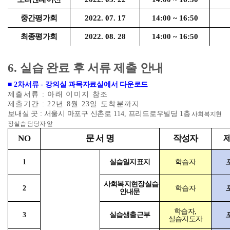
중간평가회
2022. 07. 17
14:00 ~ 16:50
최종평가회
2022. 08. 28
14:00 ~ 16:50
6.
실습 완료 후 서류 제출 안내
■
2
차서류
-
강의실 과목자료실에서 다운로드
제출서류
:
아래 이미지 참조
제출기간
: 22
년
8
월
23
일 도착분까지
보내실 곳
:
서울시 마포구 신촌로
114,
프리드로우빌딩
1
층
사회복지현
장실습 담당자 앞
NO
문 서 명
작성자
제
1
실습일지표지
학습자
사회복지현장실습
2
학습자
안내문
학습자
,
3
실습생출근부
실습지도자