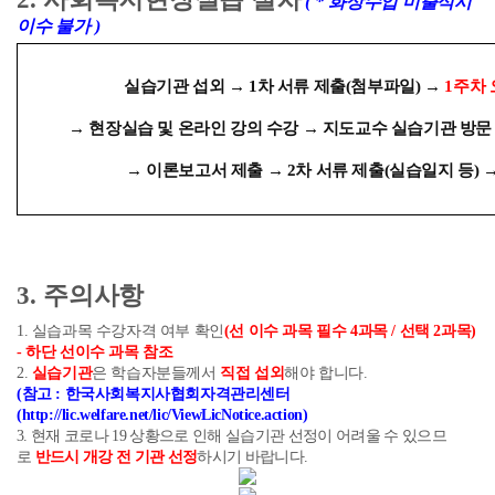
( *
화상수업 미출석시
이수 불가
)
실습기관 섭외
→
1
차 서류 제출
(
첨부파일
)
→
1
주차
→
현장실습 및 온라인 강의 수강
→
지도교수 실습기관 방
→
이론보고서 제출
→
2
차 서류 제출
(
실습일지 등
)
3.
주의사항
1.
실습과목 수강자격 여부 확인
(
선 이수 과목 필수
4
과목
/
선택
2
과목
)
-
하단 선이수 과목 참조
2.
실습기관
은 학습자분들께서
직접 섭외
해야 합니다
.
(
참고
:
한국사회복지사협회자격관리센터
(http://lic.welfare.net/lic/ViewLicNotice.action)
3.
현재 코로나
19
상황으로 인해 실습기관 선정이 어려울 수 있으므
로
반드시 개강 전 기관 선정
하시기 바랍니다
.