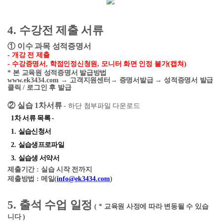
4.
수강전 제출 서류
①
이수 과목 성적증명서
-
개강 전 제출
-
수강증명서
,
학점인정신청원
,
모니터 화면 인정 불가
(
캡쳐
)
*
본 교육원 성적증명서 발급방법
www.ek3434.com
→
고객지원센터
→
증명서발급
→
성적증명서 발급
클릭
/
로그인 후 발급
②
실습
1
차서류
-
하단 첨부파일 다운로드
1
차 서류 목록
-
1.
실습신청서
2.
실습생프로파일
3.
실습생 서약서
제출기간
:
실습 시작
전까지
제출방법
:
메일
(
info@ek3434.com
)
5.
출석 수업 일정
( *
교육원 사정에 따라 변동될 수 있습
니다
)