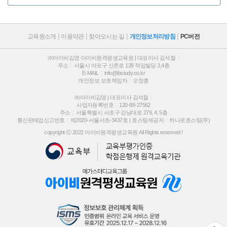
교육원소개
이용약관
찾아오시는 길
개인정보처리방침
PC버전
㈜아이비김영 아이비원격평생교육원 | 대표이사 김석철
주소
서울시 마포구 신촌로 128 적암빌딩 3,4층
E-MAIL
info@ibstudy.co.kr
개인정보 보호책임자
오창훈
㈜아이비김영 | 대표이사 김석철
사업자등록번호
120-88-27562
주소
서울특별시 서초구 강남대로 279, 4, 5층
통신판매업신고번호
제2020-서울서초-3437호 |
호스팅제공자
하나로호스팅(주)
copyright ⓒ 2022 아이비원격평생교육원 All Rights reserved !