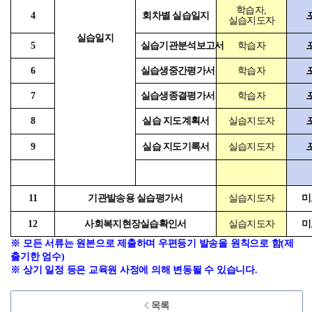
학습자
,
4
회차별 실습일지
실습지도자
실습일지
5
실습기관분석보고서
학습자
6
실습생중간평가서
학습자
7
실습생종결평가서
학습자
8
실습 지도계획서
실습지도자
9
실습 지도기록서
실습지도자
11
기관발송용 실습평가서
실습지도자
미
12
사회복지현장실습확인서
실습지도자
미
※
모든 서류는 원본으로 제출하며 우편등기 발송을 원칙으로 함
(
제
출기한 엄수
)
※
상기 일정 등은 교육원 사정에 의해 변동될 수 있습니다
.
목록