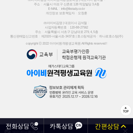
주소
서울시 마포구 신촌로 128 적암빌딩 3,4층
E-MAIL
info@ibstudy.co.kr
개인정보 보호책임자
오창훈
㈜아이비김영 | 대표이사 김석철
사업자등록번호
120-88-27562
주소
서울특별시 서초구 강남대로 279, 4, 5층
통신판매업신고번호
제2020-서울서초-3437호 |
호스팅제공자
하나로호스팅(주)
copyright ⓒ 2022 아이비원격평생교육원 All Rights reserved !
개인정보활용 동의